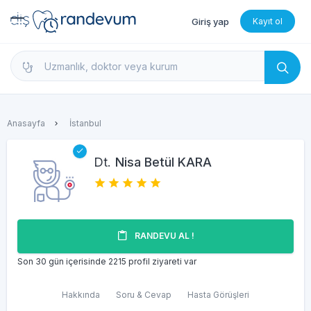
Giriş yap
Kayıt ol
dishekimleri.net - Diş Hekimi Bul, Yorumları İncele 
Anasayfa
İstanbul
Dt.
Nisa Betül KARA
RANDEVU AL !
Son 30 gün içerisinde 2215 profil ziyareti var
Hakkında
Soru & Cevap
Hasta Görüşleri