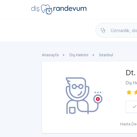
dishekimleri.net - Diş Hekimi Bul, Yorumla
Anasayfa
Diş Hekimi
İstanbul
Dt.
Diş H
Hasta De