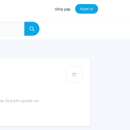
Giriş yap
Kayıt ol
e 29 profil ziyareti var