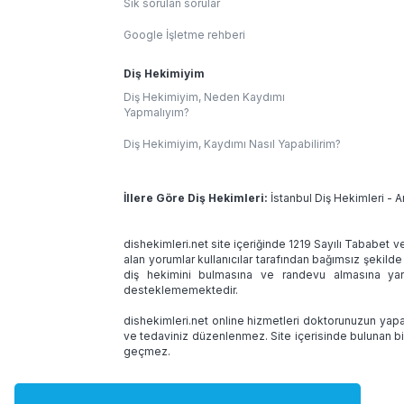
Sık sorulan sorular
Google İşletme rehberi
Diş Hekimiyim
Diş Hekimiyim, Neden Kaydımı
Yapmalıyım?
Diş Hekimiyim, Kaydımı Nasıl Yapabilirim?
İllere Göre Diş Hekimleri:
İstanbul Diş Hekimleri
-
A
dishekimleri.net site içeriğinde 1219 Sayılı Tababet v
alan yorumlar kullanıcılar tarafından bağımsız şekilde
diş hekimini bulmasına ve randevu almasına yard
desteklememektedir.
dishekimleri.net online hizmetleri doktorunuzun yapac
ve tedaviniz düzenlenmez. Site içerisinde bulunan bi
geçmez.