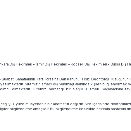
nkara Diş Hekimleri
-
İzmir Diş Hekimleri
-
Kocaeli Diş Hekimleri
-
Bursa Diş H
e Şuabatı Sanatlarının Tarzı İcrasına Dair Kanunu, Tıbbi Deontoloji Tüzüğünün
 yazılmaktadır. Sitemizin amacı diş hekimliği alanında kişileri bilgilendirmek 
ımcı olmaktadır. Sitemiz herhangi bir Sağlık Hizmeti Sağlayıcısını 
ağı yüz yüze muayenenin bir alternatifi değildir. Site içerisinde doktorunuz
lgiler bilgilendirme amaçlıdır. Bu bilgilendirme kesinlikle hekimin hastasını