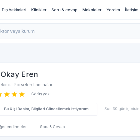
Diş hekimleri
Klinikler
Soru & cevap
Makaleler
Yardım
İletişim
rı İncele ve Randevu Al
Okay Eren
ekimi
Porselen Laminalar
,
Görüş yok !
Son 30 gün içerisind
Bu Kişi Benim, Bilgileri Güncellemek İstiyorum !
ğerlendirmeler
Soru & Cevap