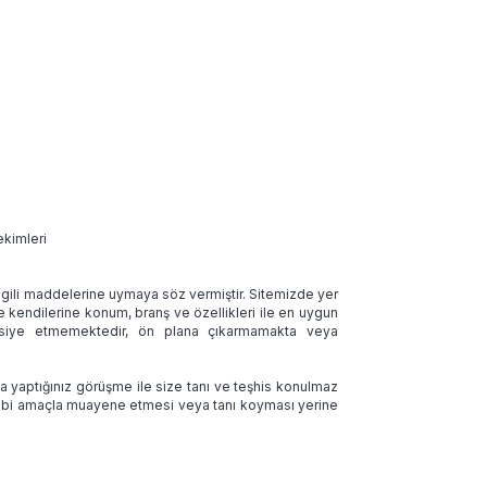
ekimleri
 ilgili maddelerine uymaya söz vermiştir. Sitemizde yer
ve kendilerine konum, branş ve özellikleri ile en uygun
tavsiye etmemektedir, ön plana çıkarmamakta veya
la yaptığınız görüşme ile size tanı ve teşhis konulmaz
 tıbbi amaçla muayene etmesi veya tanı koyması yerine