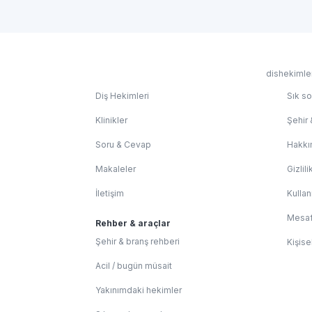
dishekimler
Diş Hekimleri
Sık so
Klinikler
Şehir 
Soru & Cevap
Hakkı
Makaleler
Gizlili
İletişim
Kullan
Mesaf
Rehber & araçlar
Şehir & branş rehberi
Kişise
Acil / bugün müsait
Yakınımdaki hekimler