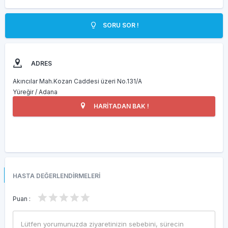
SORU SOR !
ADRES
Akıncılar Mah.Kozan Caddesi üzeri No.131/A
Yüreğir / Adana
HARİTADAN BAK !
HASTA DEĞERLENDİRMELERİ
Puan :