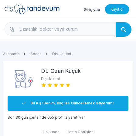
Giriş yap
Kayıt ol
dishekimleri.net - Diş Hekimi Bul, Yorumları İncele 
Anasayfa
Adana
Diş Hekimi
Dt.
Ozan Küçük
Diş Hekimi
Bu Kişi Benim, Bilgileri Güncellemek İstiyorum !
Son 30 gün içerisinde 655 profil ziyareti var
Hakkında
Hasta Görüşleri