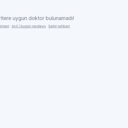
ritere uygun doktor bulunamadı!
imleri
·
Acil / bugün randevu
·
Şehir rehberi