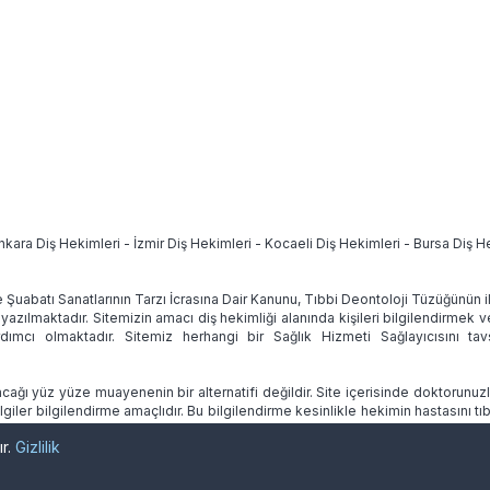
nkara Diş Hekimleri
-
İzmir Diş Hekimleri
-
Kocaeli Diş Hekimleri
-
Bursa Diş H
e Şuabatı Sanatlarının Tarzı İcrasına Dair Kanunu, Tıbbi Deontoloji Tüzüğünün
 yazılmaktadır. Sitemizin amacı diş hekimliği alanında kişileri bilgilendirmek 
ımcı olmaktadır. Sitemiz herhangi bir Sağlık Hizmeti Sağlayıcısını 
ağı yüz yüze muayenenin bir alternatifi değildir. Site içerisinde doktorunuz
lgiler bilgilendirme amaçlıdır. Bu bilgilendirme kesinlikle hekimin hastasını
ır.
Gizlilik