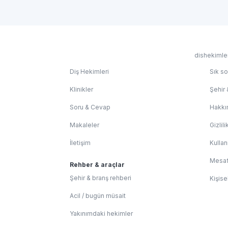
dishekimler
Diş Hekimleri
Sık so
Klinikler
Şehir 
Soru & Cevap
Hakkı
Makaleler
Gizlili
İletişim
Kullan
Mesaf
Rehber & araçlar
Şehir & branş rehberi
Kişise
Acil / bugün müsait
Yakınımdaki hekimler