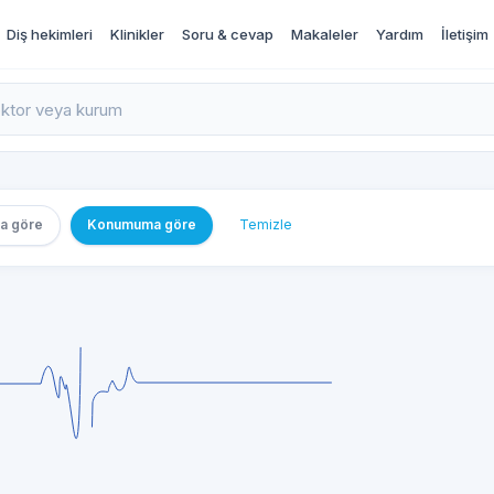
Diş hekimleri
Klinikler
Soru & cevap
Makaleler
Yardım
İletişim
rı İncele ve Randevu Al
a göre
Konumuma göre
Temizle