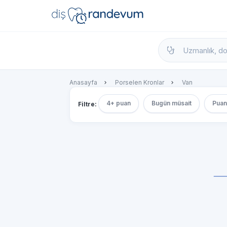
dishekimleri.net - Diş Hekimi Bul, Yorumla
Anasayfa
Porselen Kronlar
Van
4+ puan
Bugün müsait
Puan
Filtre: