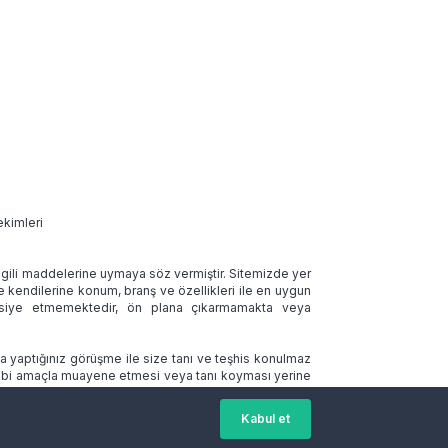
ekimleri
 ilgili maddelerine uymaya söz vermiştir. Sitemizde yer
ve kendilerine konum, branş ve özellikleri ile en uygun
tavsiye etmemektedir, ön plana çıkarmamakta veya
la yaptığınız görüşme ile size tanı ve teşhis konulmaz
 tıbbi amaçla muayene etmesi veya tanı koyması yerine
Kabul et