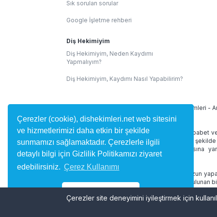
Sık sorulan sorular
Google İşletme rehberi
Diş Hekimiyim
Diş Hekimiyim, Neden Kaydımı
Yapmalıyım?
Diş Hekimiyim, Kaydımı Nasıl Yapabilirim?
İllere Göre Diş Hekimleri:
İstanbul Diş Hekimleri
-
A
Çerezler (cookie), dishekimleri.net web sitesini
ve hizmetlerimizi daha etkin bir şekilde
dishekimleri.net site içeriğinde 1219 Sayılı Tababet v
alan yorumlar kullanıcılar tarafından bağımsız şekilde
sunmamızı sağlamaktadır. Çerezlerle ilgili
diş hekimini bulmasına ve randevu almasına yard
detaylı bilgi için Gizlilik Politikamızı ziyaret
desteklememektedir.
edebilirsiniz.
Çerez Kullanımı
dishekimleri.net online hizmetleri doktorunuzun yapac
ve tedaviniz düzenlenmez. Site içerisinde bulunan bi
geçmez.
Tamam
Çerezler site deneyimini iyileştirmek için kullanıl