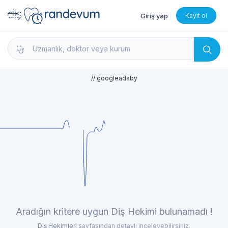
Giriş yap
Kayıt ol
dishekimleri.net - Diş Hekimi Bul, Yorumları İncele 
// googleadsby
Aradığın kritere uygun Diş Hekimi bulunamadı !
Diş Hekimleri
sayfasından detaylı inceleyebilirsiniz.