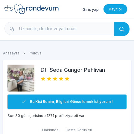
Giriş yap
Kayıt ol
dishekimleri.net - Diş Hekimi Bul, Yorumları İncele 
Anasayfa
Yalova
Dt.
Seda Güngör Pehlivan
Bu Kişi Benim, Bilgileri Güncellemek İstiyorum !
Son 30 gün içerisinde 1271 profil ziyareti var
Hakkında
Hasta Görüşleri