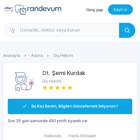
Giriş yap
Kayıt ol
dishekimleri.net - Diş Hekimi Bul, Yorumları İncele 
Anasayfa
Adana
Diş Hekimi
Dt.
Şemi Kurdak
Diş Hekimi
Bu Kişi Benim, Bilgileri Güncellemek İstiyorum !
Son 30 gün içerisinde 450 profil ziyareti var
Hakkında
Hasta Görüşleri