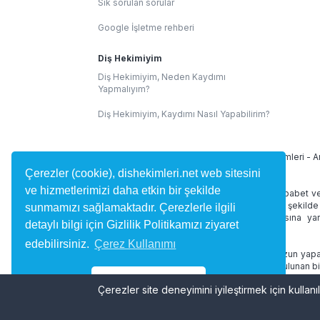
Sık sorulan sorular
Google İşletme rehberi
Diş Hekimiyim
Diş Hekimiyim, Neden Kaydımı
Yapmalıyım?
Diş Hekimiyim, Kaydımı Nasıl Yapabilirim?
İllere Göre Diş Hekimleri:
İstanbul Diş Hekimleri
-
A
Çerezler (cookie), dishekimleri.net web sitesini
ve hizmetlerimizi daha etkin bir şekilde
dishekimleri.net site içeriğinde 1219 Sayılı Tababet v
alan yorumlar kullanıcılar tarafından bağımsız şekilde
sunmamızı sağlamaktadır. Çerezlerle ilgili
diş hekimini bulmasına ve randevu almasına yard
detaylı bilgi için Gizlilik Politikamızı ziyaret
desteklememektedir.
edebilirsiniz.
Çerez Kullanımı
dishekimleri.net online hizmetleri doktorunuzun yapac
ve tedaviniz düzenlenmez. Site içerisinde bulunan bi
geçmez.
Tamam
Çerezler site deneyimini iyileştirmek için kullanıl