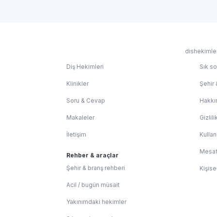
dishekimler
Diş Hekimleri
Sık so
Klinikler
Şehir 
Soru & Cevap
Hakkı
Makaleler
Gizlili
İletişim
Kullan
Mesaf
Rehber & araçlar
Şehir & branş rehberi
Kişise
Acil / bugün müsait
Yakınımdaki hekimler