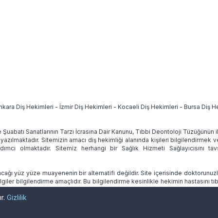
nkara Diş Hekimleri
-
İzmir Diş Hekimleri
-
Kocaeli Diş Hekimleri
-
Bursa Diş H
e Şuabatı Sanatlarının Tarzı İcrasına Dair Kanunu, Tıbbi Deontoloji Tüzüğünün
 yazılmaktadır. Sitemizin amacı diş hekimliği alanında kişileri bilgilendirmek 
ımcı olmaktadır. Sitemiz herhangi bir Sağlık Hizmeti Sağlayıcısını 
ağı yüz yüze muayenenin bir alternatifi değildir. Site içerisinde doktorunuz
lgiler bilgilendirme amaçlıdır. Bu bilgilendirme kesinlikle hekimin hastasını
ır.
Gizlilik