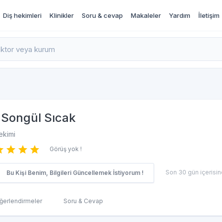
Diş hekimleri
Klinikler
Soru & cevap
Makaleler
Yardım
İletişim
rı İncele ve Randevu Al
Songül Sıcak
ekimi
Görüş yok !
Son 30 gün içerisind
Bu Kişi Benim, Bilgileri Güncellemek İstiyorum !
ğerlendirmeler
Soru & Cevap