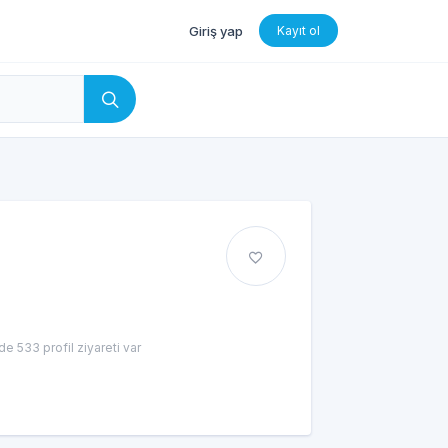
Giriş yap
Kayıt ol
e 533 profil ziyareti var