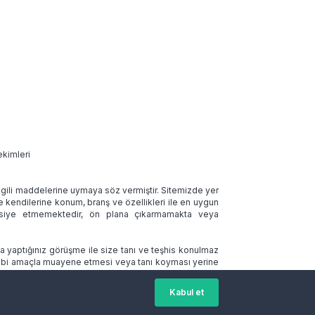
ekimleri
 ilgili maddelerine uymaya söz vermiştir. Sitemizde yer
ve kendilerine konum, branş ve özellikleri ile en uygun
tavsiye etmemektedir, ön plana çıkarmamakta veya
la yaptığınız görüşme ile size tanı ve teşhis konulmaz
 tıbbi amaçla muayene etmesi veya tanı koyması yerine
Kabul et