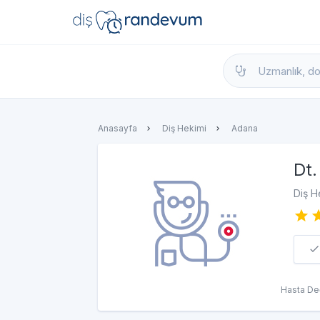
dishekimleri.net - Diş Hekimi Bul, Yorumla
Anasayfa
Diş Hekimi
Adana
Dt.
Diş H
Hasta De