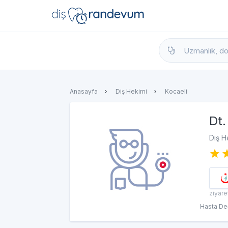
dishekimleri.net - Diş Hekimi Bul, Yorumla
Anasayfa
Diş Hekimi
Kocaeli
Dt.
Diş H
ziyare
Hasta De