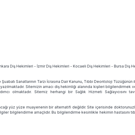
nkara Diş Hekimleri
-
İzmir Diş Hekimleri
-
Kocaeli Diş Hekimleri
-
Bursa Diş H
e Şuabatı Sanatlarının Tarzı İcrasına Dair Kanunu, Tıbbi Deontoloji Tüzüğünün
 yazılmaktadır. Sitemizin amacı diş hekimliği alanında kişileri bilgilendirmek 
ımcı olmaktadır. Sitemiz herhangi bir Sağlık Hizmeti Sağlayıcısını 
ağı yüz yüze muayenenin bir alternatifi değildir. Site içerisinde doktorunuz
lgiler bilgilendirme amaçlıdır. Bu bilgilendirme kesinlikle hekimin hastasını