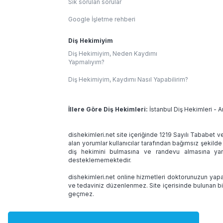
Sık sorulan sorular
Google İşletme rehberi
Diş Hekimiyim
Diş Hekimiyim, Neden Kaydımı
Yapmalıyım?
Diş Hekimiyim, Kaydımı Nasıl Yapabilirim?
İllere Göre Diş Hekimleri:
İstanbul Diş Hekimleri
-
A
dishekimleri.net site içeriğinde 1219 Sayılı Tababet v
alan yorumlar kullanıcılar tarafından bağımsız şekilde
diş hekimini bulmasına ve randevu almasına yard
desteklememektedir.
dishekimleri.net online hizmetleri doktorunuzun yapac
ve tedaviniz düzenlenmez. Site içerisinde bulunan bi
geçmez.