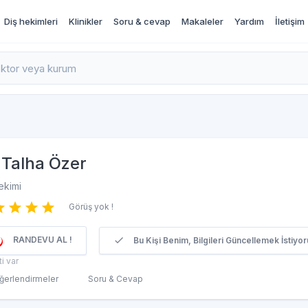
Diş hekimleri
Klinikler
Soru & cevap
Makaleler
Yardım
İletişim
rı İncele ve Randevu Al
Talha Özer
ekimi
Görüş yok !
RANDEVU AL !
Bu Kişi Benim, Bilgileri Güncellemek İstiyor
ti var
ğerlendirmeler
Soru & Cevap