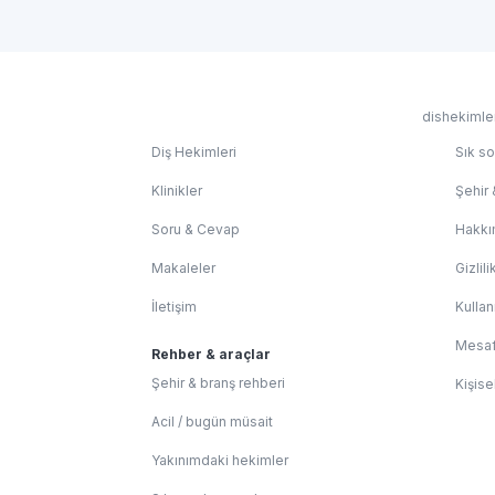
dishekimler
Diş Hekimleri
Sık so
Klinikler
Şehir 
Soru & Cevap
Hakkı
Makaleler
Gizlili
İletişim
Kullan
Mesaf
Rehber & araçlar
Şehir & branş rehberi
Kişise
Acil / bugün müsait
Yakınımdaki hekimler