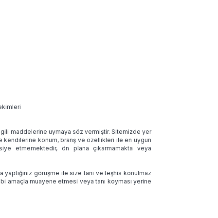
ekimleri
 ilgili maddelerine uymaya söz vermiştir. Sitemizde yer
ve kendilerine konum, branş ve özellikleri ile en uygun
tavsiye etmemektedir, ön plana çıkarmamakta veya
la yaptığınız görüşme ile size tanı ve teşhis konulmaz
 tıbbi amaçla muayene etmesi veya tanı koyması yerine