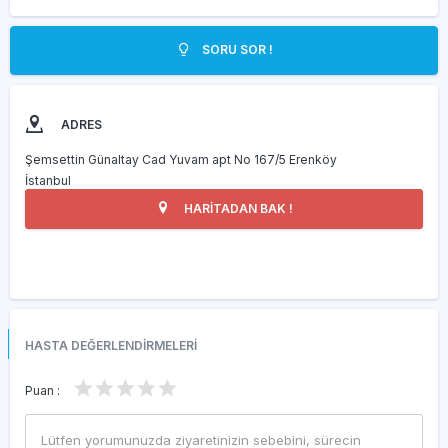
SORU SOR !
ADRES
Şemsettin Günaltay Cad Yuvam apt No 167/5 Erenköy
İstanbul
HARİTADAN BAK !
HASTA DEĞERLENDİRMELERİ
Puan :