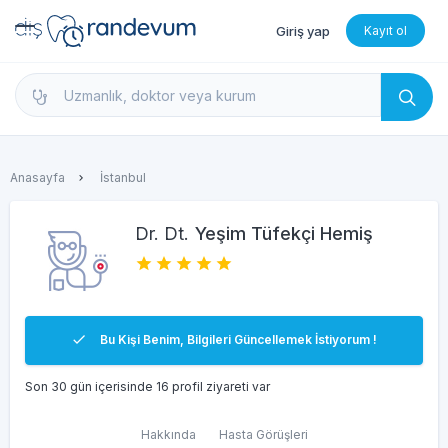
Giriş yap
Kayıt ol
dishekimleri.net - Diş Hekimi Bul, Yorumları İncele 
Anasayfa
İstanbul
Dr. Dt.
Yeşim Tüfekçi Hemiş
Bu Kişi Benim, Bilgileri Güncellemek İstiyorum !
Son 30 gün içerisinde 16 profil ziyareti var
Hakkında
Hasta Görüşleri