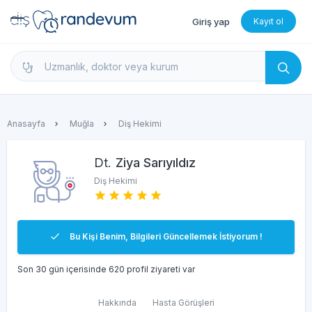
Giriş yap
Kayıt ol
dishekimleri.net - Diş Hekimi Bul, Yorumları İncele 
Anasayfa
Muğla
Diş Hekimi
Dt.
Ziya Sarıyıldız
Diş Hekimi
Bu Kişi Benim, Bilgileri Güncellemek İstiyorum !
Son 30 gün içerisinde 620 profil ziyareti var
Hakkında
Hasta Görüşleri