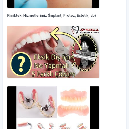
Ortodonti
Klinikteki Hizmetlerimiz (İmplant, Protez, Estetik, vb)
İMPLANT TEDAVİSİ ve İMPLANT PROTEZLER
Daha fazla
Sertifikalar
Hastalıklar
Diş Ağrısı
Diş Çapraşıklığı
Diş Eti Kanaması
Diş ve Diş Eti Hastalıkları