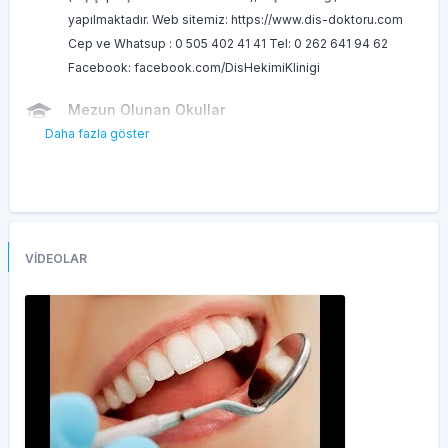
yapılmaktadır. Web sitemiz: https://www.dis-doktoru.com
Cep ve Whatsup : 0 505 402 41 41 Tel: 0 262 641 94 62
Facebook: facebook.com/DisHekimiKlinigi
Mezun Olunan Okullar
Daha fazla göster
Ankara Üniversitesi Diş Hekimliği Fakültesi
Deneyimler
Gebze’deki çalıştığı klinikler şunlardır; ⚕️ Özel Gebze Diş
Dünyası Ağız ve Diş Sağlığı Polikliniği ⚕️ Özel İsmail Yılmaz
Ağız ve Diş Sağlığı Polikliniği ⚕️ Dt. Ayşegül Öztürk Ağız ve Diş
VİDEOLAR
Sağlığı Kliniği (Kendi kliniği olup şu anda devam ediyor)
Yabancı Diller
İngilizce
Hizmetler
Çocuk Diş Hekimliği
HAREKETLİ PROTEZLER