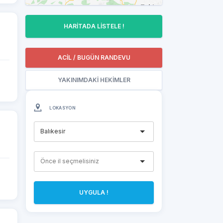
HARİTADA LİSTELE !
ACİL / BUGÜN RANDEVU
YAKINIMDAKİ HEKİMLER
LOKASYON
Balıkesir
UYGULA !