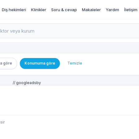
Diş hekimleri
Klinikler
Soru & cevap
Makaleler
Yardım
İletişim
rı İncele ve Randevu Al
a göre
Konumuma göre
Temizle
// googleadsby
sir