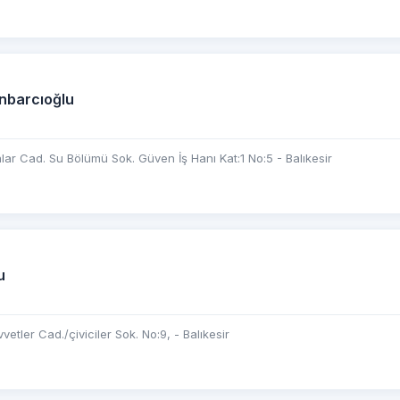
Anbarcıoğlu
ar Cad. Su Bölümü Sok. Güven İş Hanı Kat:1 No:5 - Balıkesir
u
vvetler Cad./çiviciler Sok. No:9, - Balıkesir