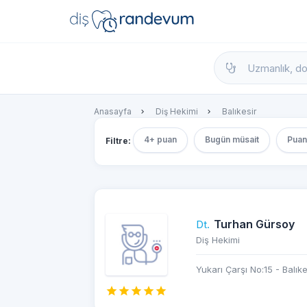
dishekimleri.net - Diş Hekimi Bul, Yorumla
Anasayfa
Diş Hekimi
Balıkesir
4+ puan
Bugün müsait
Puan
Filtre:
Turhan Gürsoy
Dt.
Diş Hekimi
Yukarı Çarşı No:15 - Balıke