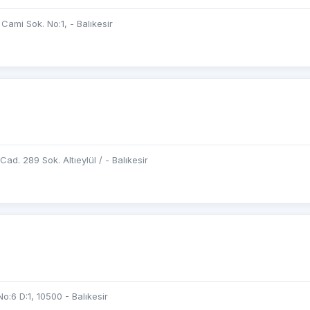
 Cami Sok. No:1, - Balıkesir
Cad. 289 Sok. Altıeylül / - Balıkesir
o:6 D:1, 10500 - Balıkesir