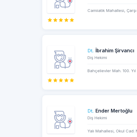
Camiiatik Mahallesi, Çarşı
İbrahim Şirvancı
Dt.
Diş Hekimi
Bahçelievler Mah. 100. Yıl 
Ender Mertoğlu
Dt.
Diş Hekimi
Yalı Mahallesi, Okul Cad. N