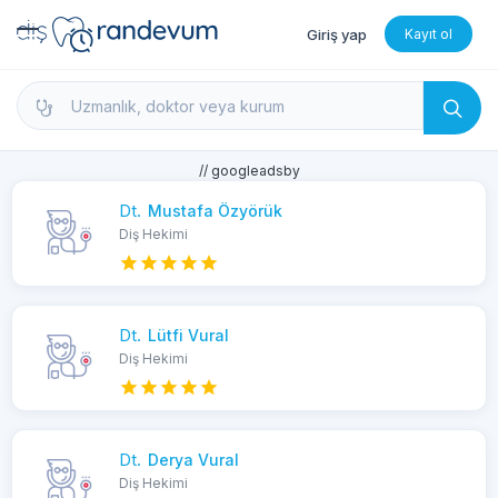
Giriş yap
Kayıt ol
dishekimleri.net - Diş Hekimi Bul, Yorumları İncele 
// googleadsby
Dt.
Mustafa Özyörük
Diş Hekimi
Dt.
Lütfi Vural
Diş Hekimi
Dt.
Derya Vural
Diş Hekimi