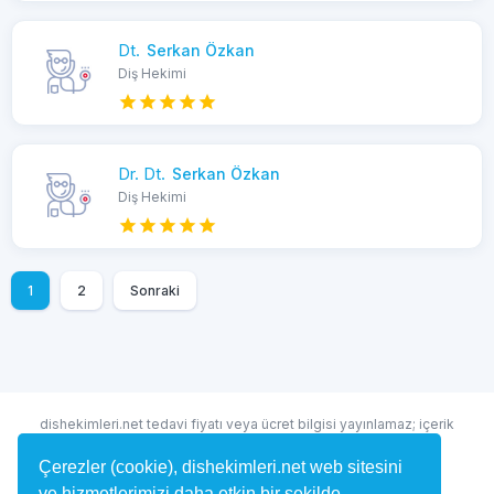
Dt.
Serkan Özkan
Diş Hekimi
Dr. Dt.
Serkan Özkan
Diş Hekimi
1
2
Sonraki
dishekimleri.net tedavi fiyatı veya ücret bilgisi yayınlamaz; içerik
randevu ve hekim bulma amaçlıdır.
Çerezler (cookie), dishekimleri.net web sitesini
ve hizmetlerimizi daha etkin bir şekilde