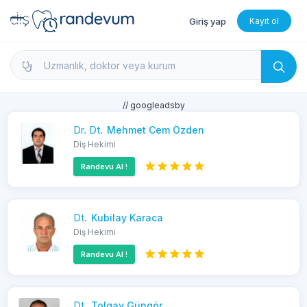
Giriş yap
Kayıt ol
dishekimleri.net - Diş Hekimi Bul, Yorumları İncele 
// googleadsby
Dr. Dt.
Mehmet Cem Özden
Diş Hekimi
Randevu Al !
Dt.
Kubilay Karaca
Diş Hekimi
Randevu Al !
Dt.
Tolgay Güngör