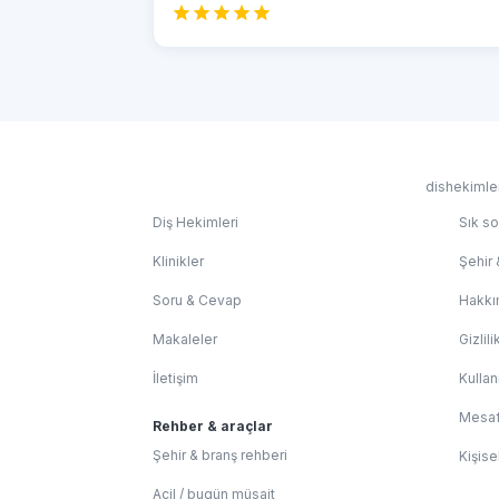
dishekimler
Diş Hekimleri
Sık so
Klinikler
Şehir 
Soru & Cevap
Hakkı
Makaleler
Gizlili
İletişim
Kullan
Mesaf
Rehber & araçlar
Şehir & branş rehberi
Kişise
Acil / bugün müsait