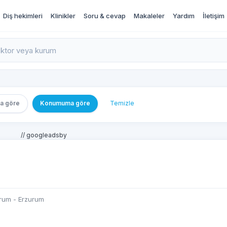
Diş hekimleri
Klinikler
Soru & cevap
Makaleler
Yardım
İletişim
rı İncele ve Randevu Al
a göre
Konumuma göre
Temizle
// googleadsby
urum - Erzurum