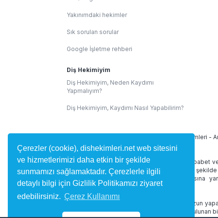
Yakınımdaki hekimler
Sık sorulan sorular
Google İşletme rehberi
Diş Hekimiyim
Diş Hekimiyim, Neden Kaydımı
Yapmalıyım?
Diş Hekimiyim, Kaydımı Nasıl Yapabilirim?
İllere Göre Diş Hekimleri:
İstanbul Diş Hekimleri
-
A
Çerezler (cookie), dishekimleri.net web sitesini
ve hizmetlerimizi daha etkin bir şekilde
dishekimleri.net site içeriğinde 1219 Sayılı Tababet v
alan yorumlar kullanıcılar tarafından bağımsız şekilde
sunmamızı sağlamaktadır. Çerezlerle ilgili
diş hekimini bulmasına ve randevu almasına yard
detaylı bilgi için Gizlilik Politikamızı ziyaret
desteklememektedir.
edebilirsiniz.
Çerez Kullanımı
dishekimleri.net online hizmetleri doktorunuzun yapac
ve tedaviniz düzenlenmez. Site içerisinde bulunan bi