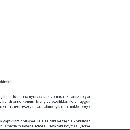
ekimleri
 ilgili maddelerine uymaya söz vermiştir. Sitemizde yer
ve kendilerine konum, branş ve özellikleri ile en uygun
tavsiye etmemektedir, ön plana çıkarmamakta veya
la yaptığınız görüşme ile size tanı ve teşhis konulmaz
 tıbbi amaçla muayene etmesi veya tanı koyması yerine