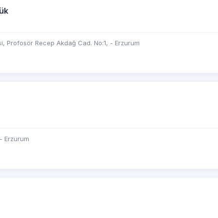
ük
, Profosör Recep Akdağ Cad. No:1, - Erzurum
 - Erzurum