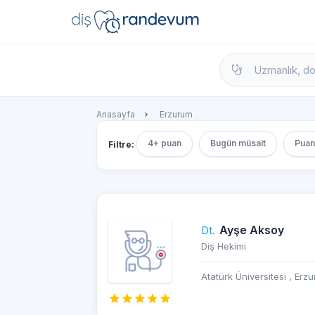
dishekimleri.net - Diş Hekimi Bul, Yorumla
Anasayfa
Erzurum
4+ puan
Bugün müsait
Puan
Filtre:
Ayşe Aksoy
Dt.
Diş Hekimi
Atatürk Üniversitesi , Erz