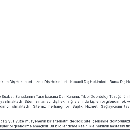
nkara Diş Hekimleri
-
İzmir Diş Hekimleri
-
Kocaeli Diş Hekimleri
-
Bursa Diş H
e Şuabatı Sanatlarının Tarzı İcrasına Dair Kanunu, Tıbbi Deontoloji Tüzüğünün
 yazılmaktadır. Sitemizin amacı diş hekimliği alanında kişileri bilgilendirmek 
ımcı olmaktadır. Sitemiz herhangi bir Sağlık Hizmeti Sağlayıcısını 
ağı yüz yüze muayenenin bir alternatifi değildir. Site içerisinde doktorunuz
lgiler bilgilendirme amaçlıdır. Bu bilgilendirme kesinlikle hekimin hastasını