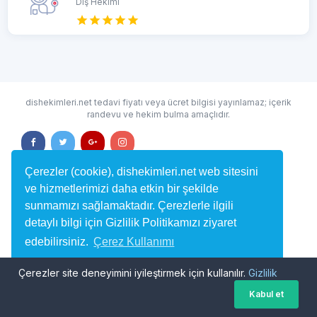
Diş Hekimi
dishekimleri.net tedavi fiyatı veya ücret bilgisi yayınlamaz; içerik
randevu ve hekim bulma amaçlıdır.
Çerezler (cookie), dishekimleri.net web sitesini
ve hizmetlerimizi daha etkin bir şekilde
sunmamızı sağlamaktadır. Çerezlerle ilgili
Çağrı Merkezi : 0850 302 76 69
detaylı bilgi için Gizlilik Politikamızı ziyaret
İstiklal Mah. Kıvrım Sk. No:2/20, Ümraniye / İSTANBUL
edebilirsiniz.
Çerez Kullanımı
dishekimleri.net © 2024 - Tüm hakları saklıdır.
Çerezler site deneyimini iyileştirmek için kullanılır.
Gizlilik
Tamam
Kabul et