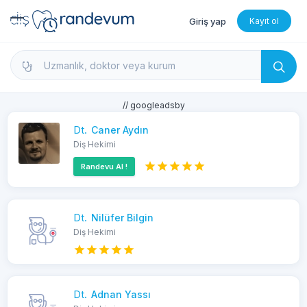
Giriş yap
Kayıt ol
dishekimleri.net - Diş Hekimi Bul, Yorumları İncele 
// googleadsby
Dt.
Caner Aydın
Diş Hekimi
Randevu Al !
Dt.
Nilüfer Bilgin
Diş Hekimi
Dt.
Adnan Yassı