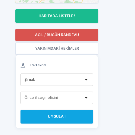
HARİTADA LİSTELE !
ACİL / BUGÜN RANDEVU
YAKINIMDAKİ HEKİMLER
LOKASYON
Şırnak
UYGULA !