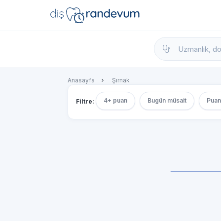
dishekimleri.net - Diş Hekimi Bul, Yorumla
Anasayfa
Şırnak
4+ puan
Bugün müsait
Puan
Filtre: