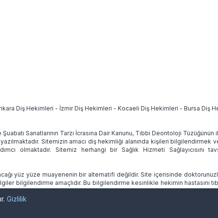
nkara Diş Hekimleri
-
İzmir Diş Hekimleri
-
Kocaeli Diş Hekimleri
-
Bursa Diş H
e Şuabatı Sanatlarının Tarzı İcrasına Dair Kanunu, Tıbbi Deontoloji Tüzüğünün
 yazılmaktadır. Sitemizin amacı diş hekimliği alanında kişileri bilgilendirmek 
ımcı olmaktadır. Sitemiz herhangi bir Sağlık Hizmeti Sağlayıcısını 
ağı yüz yüze muayenenin bir alternatifi değildir. Site içerisinde doktorunuz
lgiler bilgilendirme amaçlıdır. Bu bilgilendirme kesinlikle hekimin hastasını
ır.
Gizlilik