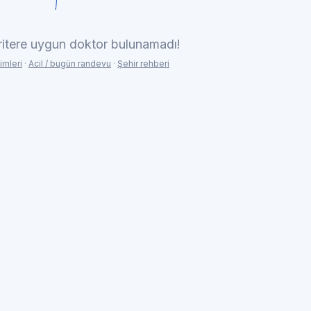
ritere uygun doktor bulunamadı!
imleri
·
Acil / bugün randevu
·
Şehir rehberi