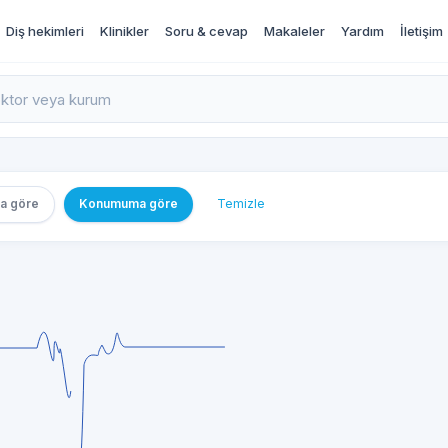
Diş hekimleri
Klinikler
Soru & cevap
Makaleler
Yardım
İletişim
rı İncele ve Randevu Al
a göre
Konumuma göre
Temizle