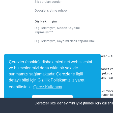
Sık sorulan sorular
Google İşletme rehberi
Diş Hekimiyim
Diş Hekimiyim, Neden Kaydımı
Yapmalıyım?
Diş Hekimiyim, Kaydımı Nasıl Yapabilirim?
İllere Göre Diş Hekimleri:
İstanbul Diş Hekimleri
-
A
Çerezler (cookie), dishekimleri.net web sitesini
ve hizmetlerimizi daha etkin bir şekilde
dishekimleri.net site içeriğinde 1219 Sayılı Tababet v
alan yorumlar kullanıcılar tarafından bağımsız şekilde
sunmamızı sağlamaktadır. Çerezlerle ilgili
diş hekimini bulmasına ve randevu almasına yard
detaylı bilgi için Gizlilik Politikamızı ziyaret
desteklememektedir.
edebilirsiniz.
Çerez Kullanımı
dishekimleri.net online hizmetleri doktorunuzun yapac
ve tedaviniz düzenlenmez. Site içerisinde bulunan bi
geçmez.
Tamam
Çerezler site deneyimini iyileştirmek için kullanıl