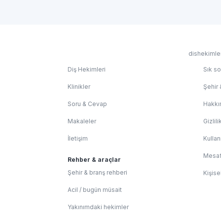
dishekimler
Diş Hekimleri
Sık so
Klinikler
Şehir 
Soru & Cevap
Hakkı
Makaleler
Gizlili
İletişim
Kullan
Mesaf
Rehber & araçlar
Şehir & branş rehberi
Kişise
Acil / bugün müsait
Yakınımdaki hekimler