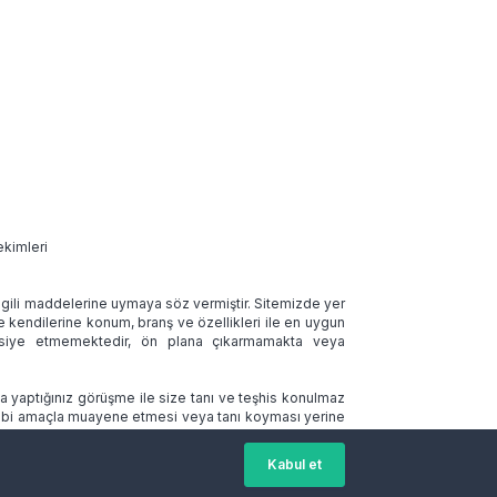
ekimleri
 ilgili maddelerine uymaya söz vermiştir. Sitemizde yer
ve kendilerine konum, branş ve özellikleri ile en uygun
tavsiye etmemektedir, ön plana çıkarmamakta veya
la yaptığınız görüşme ile size tanı ve teşhis konulmaz
 tıbbi amaçla muayene etmesi veya tanı koyması yerine
Kabul et