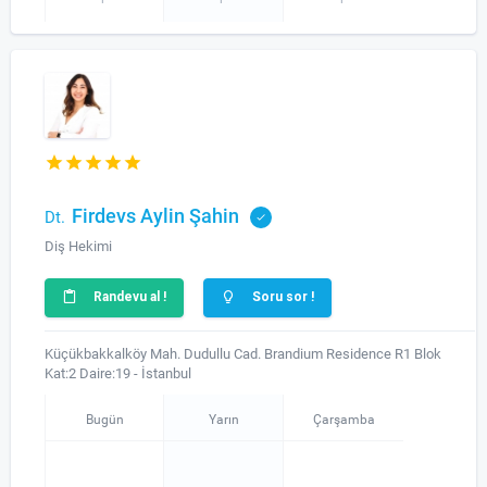
Firdevs Aylin Şahin
Dt.
Diş Hekimi
Randevu al !
Soru sor !
Küçükbakkalköy Mah. Dudullu Cad. Brandium Residence R1 Blok
Kat:2 Daire:19 - İstanbul
Bugün
Yarın
Çarşamba