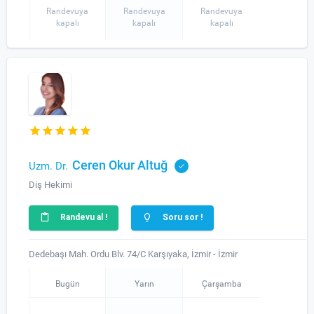
Randevuya
Randevuya
Randevuya
kapalı
kapalı
kapalı
Ceren Okur Altuğ
Uzm. Dr.
Diş Hekimi
Randevu al !
Soru sor !
Dedebaşı Mah. Ordu Blv. 74/C Karşıyaka, İzmir - İzmir
Bugün
Yarın
Çarşamba