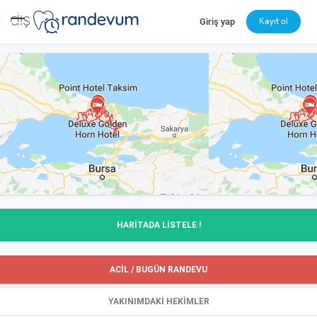
Giriş yap
Kayıt ol
dishekimleri.net - Diş Hekimi Bul, Yorumları İncele ve 
HARİTADA LİSTELE !
ACİL / BUGÜN RANDEVU
YAKINIMDAKİ HEKİMLER