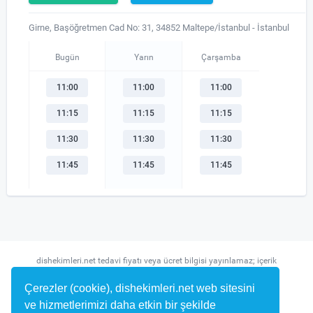
Girne, Başöğretmen Cad No: 31, 34852 Maltepe/İstanbul - İstanbul
Bugün
Yarın
Çarşamba
11:00
11:00
11:00
11:15
11:15
11:15
11:30
11:30
11:30
11:45
11:45
11:45
dishekimleri.net tedavi fiyatı veya ücret bilgisi yayınlamaz; içerik
randevu ve hekim bulma amaçlıdır.
Çerezler (cookie), dishekimleri.net web sitesini
ve hizmetlerimizi daha etkin bir şekilde