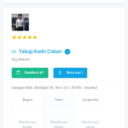
Yakup Kadri Cokan
Dt.
Diş Hekimi
Randevu al !
Soru sor !
Sarıgazi Mah. Akdoğan Sk. No:1-3/1, 34785 - İstanbul
Bugün
Yarın
Çarşamba
Randevuya
Randevuya
Randevuya
kapalı
kapalı
kapalı