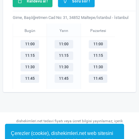
Randevu al !
Soru sor !
Girne, Başöğretmen Cad No: 31, 34852 Maltepe/İstanbul - İstanbul
Bugün
Yarın
Pazartesi
11:00
11:00
11:00
11:15
11:15
11:15
11:30
11:30
11:30
11:45
11:45
11:45
dishekimleri.net tedavi fiyatı veya ücret bilgisi yayınlamaz; içerik
randevu ve hekim bulma amaçlıdır.
Çerezler (cookie), dishekimleri.net web sitesini