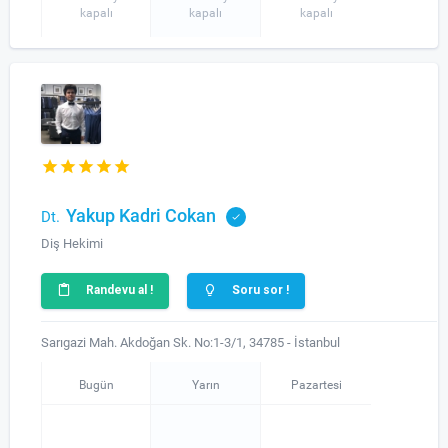
kapalı
kapalı
kapalı
Yakup Kadri Cokan
Dt.
Diş Hekimi
Randevu al !
Soru sor !
Sarıgazi Mah. Akdoğan Sk. No:1-3/1, 34785 - İstanbul
Bugün
Yarın
Pazartesi