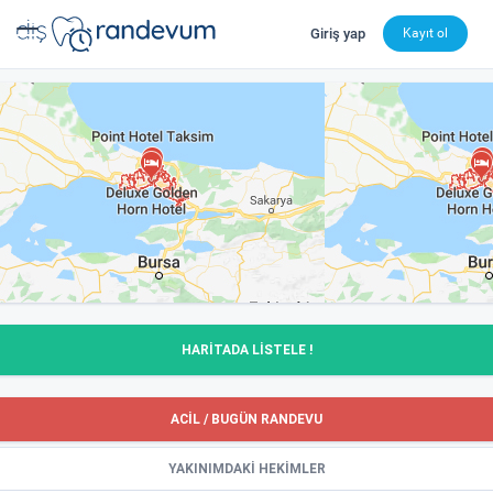
Giriş yap
Kayıt ol
dishekimleri.net - Diş Hekimi Bul, Yorumları İncele ve 
HARİTADA LİSTELE !
ACİL / BUGÜN RANDEVU
YAKINIMDAKİ HEKİMLER