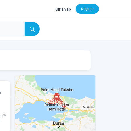
Giriş yap
Kayıt ol
r
uya
ı