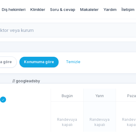
Diş hekimleri
Klinikler
Soru & cevap
Makaleler
Yardım
İletişim
rı İncele ve Randevu Al
a göre
Konumuma göre
Temizle
// googleadsby
Bugün
Yarın
Paza
Randevuya
Randevuya
Randev
kapalı
kapalı
kapal