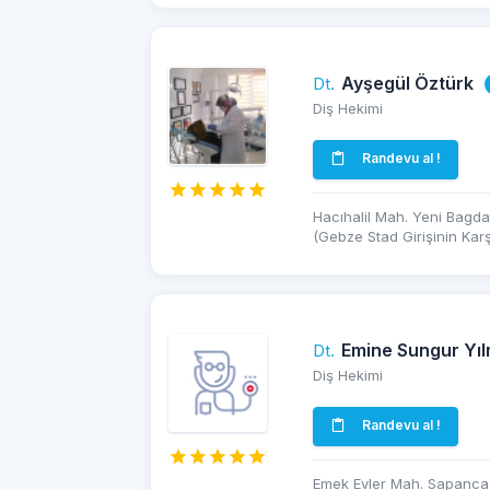
Ayşegül Öztürk
Dt.
Diş Hekimi
Randevu al !
Hacıhalil Mah. Yeni Bagda
(Gebze Stad Girişinin Karş
Emine Sungur Yı
Dt.
Diş Hekimi
Randevu al !
Emek Evler Mah. Sapanca 