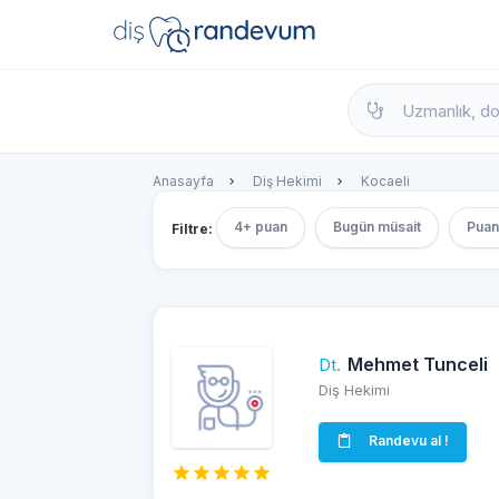
dishekimleri.net - Diş Hekimi Bul, Yorumla
Anasayfa
Diş Hekimi
Kocaeli
4+ puan
Bugün müsait
Puan
Filtre:
Mehmet Tunceli
Dt.
Diş Hekimi
Randevu al !