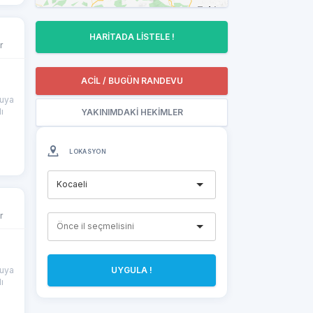
HARİTADA LİSTELE !
r
ACİL / BUGÜN RANDEVU
uya
ı
YAKINIMDAKİ HEKİMLER
LOKASYON
Kocaeli
r
uya
UYGULA !
ı