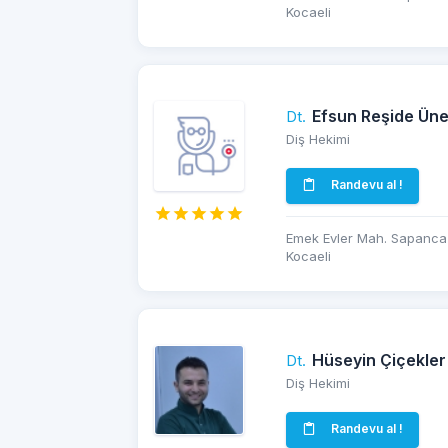
Kocaeli
Efsun Reşide Üne
Dt.
Diş Hekimi
Randevu al !
Emek Evler Mah. Sapanca 
Kocaeli
Hüseyin Çiçekler
Dt.
Diş Hekimi
Randevu al !