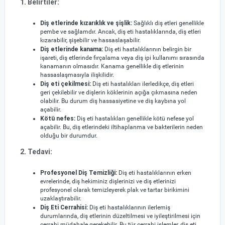
1. Belirtiler:
Diş etlerinde kızarıklık ve şişlik:
Sağlıklı diş etleri genellikle
pembe ve sağlamdır. Ancak, diş eti hastalıklarında, diş etleri
kızarabilir, şişebilir ve hassaslaşabilir.
Diş etlerinde kanama:
Diş eti hastalıklarının belirgin bir
işareti, diş etlerinde fırçalama veya diş ipi kullanımı sırasında
kanamanın olmasıdır. Kanama genellikle diş etlerinin
hassaslaşmasıyla ilişkilidir.
Diş eti çekilmesi:
Diş eti hastalıkları ilerledikçe, diş etleri
geri çekilebilir ve dişlerin köklerinin açığa çıkmasına neden
olabilir. Bu durum diş hassasiyetine ve diş kaybına yol
açabilir.
Kötü nefes:
Diş eti hastalıkları genellikle kötü nefese yol
açabilir. Bu, diş etlerindeki iltihaplanma ve bakterilerin neden
olduğu bir durumdur.
2. Tedavi:
Profesyonel Diş Temizliği:
Diş eti hastalıklarının erken
evrelerinde, diş hekiminiz dişlerinizi ve diş etlerinizi
profesyonel olarak temizleyerek plak ve tartar birikimini
uzaklaştırabilir.
Diş Eti Cerrahisi:
Diş eti hastalıklarının ilerlemiş
durumlarında, diş etlerinin düzeltilmesi ve iyileştirilmesi için
cerrahi müdahale gerekebilir. Bu tür cerrahi işlemler, diş eti