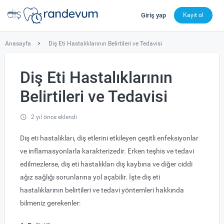
Giriş yap
Kayıt ol
dishekimleri.net - Diş Hekimi Bul, Yorumları İncele ve 
Anasayfa
Diş Eti Hastalıklarının Belirtileri ve Tedavisi
Diş Eti Hastalıklarının
Belirtileri ve Tedavisi
2 yıl önce eklendi
Diş eti hastalıkları, diş etlerini etkileyen çeşitli enfeksiyonlar
ve inflamasyonlarla karakterizedir. Erken teşhis ve tedavi
edilmezlerse, diş eti hastalıkları diş kaybına ve diğer ciddi
ağız sağlığı sorunlarına yol açabilir. İşte diş eti
hastalıklarının belirtileri ve tedavi yöntemleri hakkında
bilmeniz gerekenler: